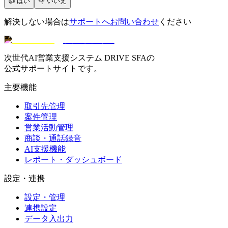
👍 はい
👎 いいえ
解決しない場合は
サポートへお問い合わせ
ください
サポートセンター
次世代AI営業支援システム DRIVE SFAの
公式サポートサイトです。
主要機能
取引先管理
案件管理
営業活動管理
商談・通話録音
AI支援機能
レポート・ダッシュボード
設定・連携
設定・管理
連携設定
データ入出力