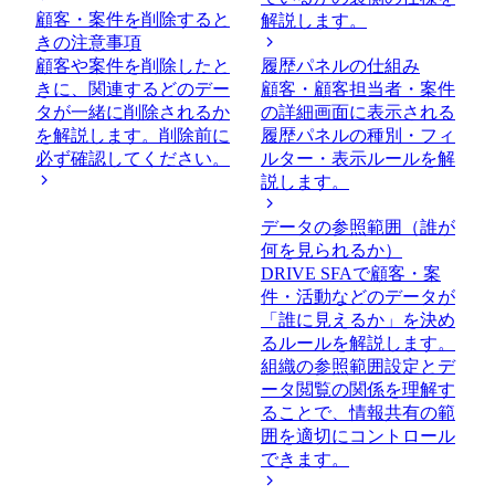
顧客・案件を削除すると
解説します。
きの注意事項
顧客や案件を削除したと
履歴パネルの仕組み
きに、関連するどのデー
顧客・顧客担当者・案件
タが一緒に削除されるか
の詳細画面に表示される
を解説します。削除前に
履歴パネルの種別・フィ
必ず確認してください。
ルター・表示ルールを解
説します。
データの参照範囲（誰が
何を見られるか）
DRIVE SFAで顧客・案
件・活動などのデータが
「誰に見えるか」を決め
るルールを解説します。
組織の参照範囲設定とデ
ータ閲覧の関係を理解す
ることで、情報共有の範
囲を適切にコントロール
できます。