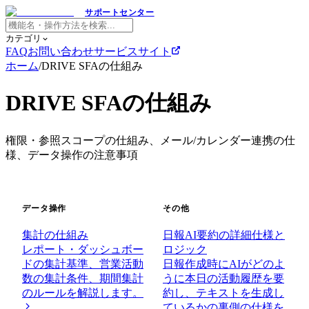
サポートセンター
カテゴリ
FAQ
お問い合わせ
サービスサイト
ホーム
/
DRIVE SFAの仕組み
DRIVE SFAの仕組み
権限・参照スコープの仕組み、メール/カレンダー連携の仕
様、データ操作の注意事項
データ操作
その他
集計の仕組み
日報AI要約の詳細仕様と
レポート・ダッシュボー
ロジック
ドの集計基準、営業活動
日報作成時にAIがどのよ
数の集計条件、期間集計
うに本日の活動履歴を要
のルールを解説します。
約し、テキストを生成し
ているかの裏側の仕様を